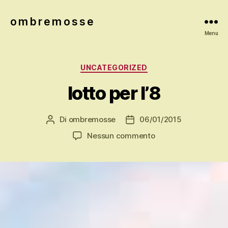
o m b r e m o s s e
Menu
Categorie
UNCATEGORIZED
lotto per l’8
Di
ombremosse
06/01/2015
Autore
Data
articolo
dell'articolo
su
Nessun commento
lotto
per
l’8