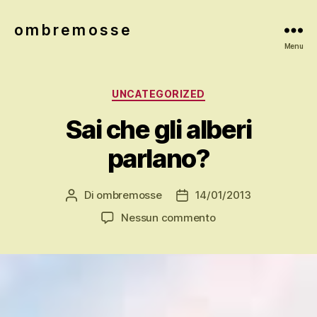
o m b r e m o s s e
Menu
Categorie
UNCATEGORIZED
Sai che gli alberi
parlano?
Di
ombremosse
14/01/2013
Autore
Data
articolo
dell'articolo
su
Nessun commento
Sai
che
gli
alberi
parlano?